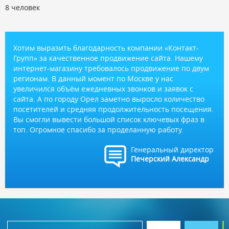
8 человек
Хотим выразить благодарность компании «Контакт-
Групп» за качественное продвижение сайта. Нашему
интернет-магазину требовалось продвижение по двум
регионам. В данный момент по Москве у нас
увеличился объём ежедневных звонков и заявок с
сайта. А по городу Орел заметно выросло количество
посетителей и средняя продолжительность посещения.
Вы смогли вывести большой список ключевых фраз в
топ. Огромное спасибо за проделанную работу.
Генеральный директор
Печерский Александр