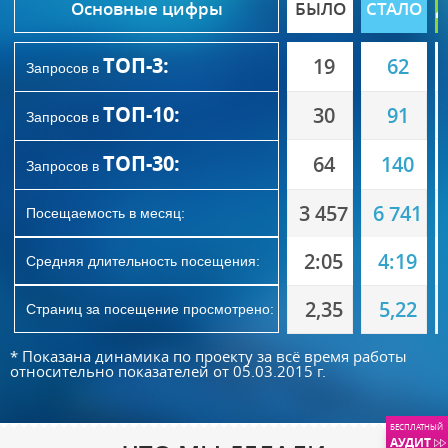
Основные цифры
БЫЛО
СТАЛО
Д
ТОП-3:
19
62
Запросов в
ТОП-10:
30
91
Запросов в
ТОП-30:
64
140
Запросов в
3 457
6 741
Посещаемость в месяц:
2:05
4:19
Средняя длительность посещения:
2,35
5,22
Страниц за посещение просмотрено:
* Показана динамика по проекту за всё время работы
относительно показателей от 05.03.2015 г.
БЕСПЛАТНЫЙ
АУДИТ