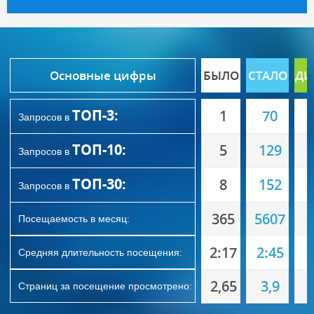
Основные цифры
БЫЛО
СТАЛО
ДИ
ТОП-3:
1
70
Запросов в
ТОП-10:
5
129
Запросов в
ТОП-30:
8
152
Запросов в
365
5607
Посещаемость в месяц:
2:17
2:45
Средняя длительность посещения:
2,65
3,9
Страниц за посещение просмотрено: